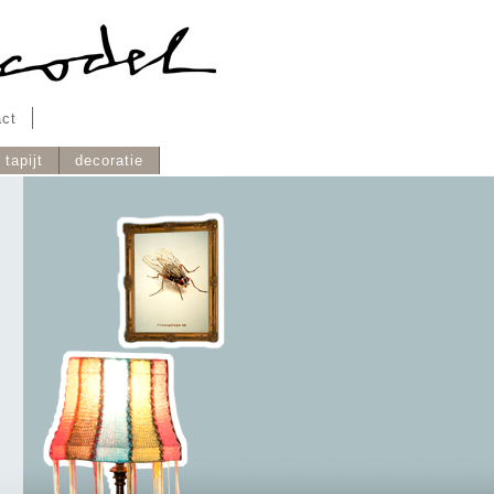
act
tapijt
decoratie