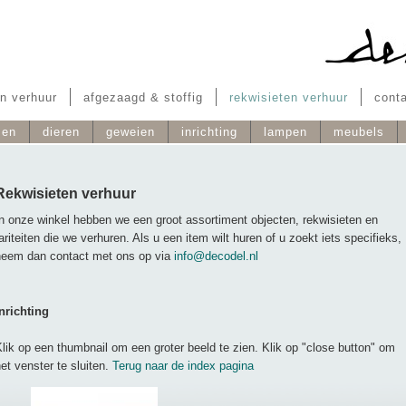
n verhuur
afgezaagd & stoffig
rekwisieten verhuur
cont
men
dieren
geweien
inrichting
lampen
meubels
Rekwisieten verhuur
n onze winkel hebben we een groot assortiment objecten, rekwisieten en
ariteiten die we verhuren. Als u een item wilt huren of u zoekt iets specifieks,
neem dan contact met ons op via
info@decodel.nl
nrichting
lik op een thumbnail om een groter beeld te zien. Klik op "close button" om
et venster te sluiten.
Terug naar de index pagina