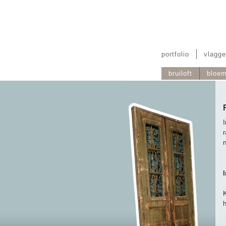
portfolio
vlagge
bruiloft
bloe
I
r
I
K
h